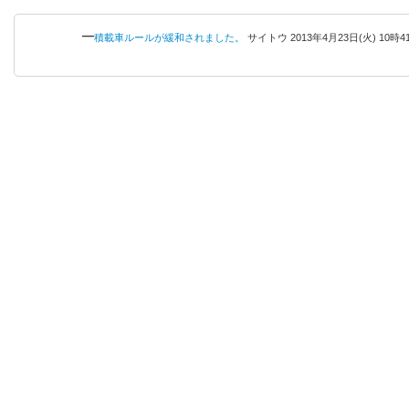
─
積載車ルールが緩和されました。
サイトウ
2013年
4月
23日
(火)
10時
4