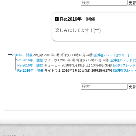
Re:2016年 開催
楽しみにしてます！(^^)
─
2016年 開催
old_kp
2016年
3月
9日
(水)
11時
43分
24秒
[記事]
[スレッド]
[ツリー]
├
Re:2016年 開催
サイトウ1
2016年
3月
9日
(水)
12時
19分
37秒
[記事]
[スレッド]
[
├
Re:2016年 開催
キューピー
2016年
3月
19日
(土)
13時
46分
35秒
[記事]
[スレッド
└
Re:2016年 開催
サイトウ１
2016年
3月
20日
(日)
10時
25分
17秒
[記事]
[スレッド