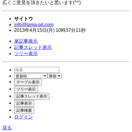
広くご意見を頂きたいと思います(^^)
サイトウ
info@tama-pit.com
2013年
4月
15日
(月)
10時
37分
11秒
単記事表示
記事スレッド表示
ツリー表示
ログイン
戻る