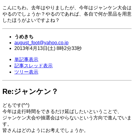
こんにちわ。去年はやりましたが、今年はジャンケン大会は
やるのでしょうか？やるのであれば、各自で何か景品を用意
したほうがよいですよね？
うめきち
august_foot@yahoo.co.jp
2013年
4月
13日
(土)
8時
2分
33秒
単記事表示
記事スレッド表示
ツリー表示
Re:ジャンケン？
どもです(^^)
今年は走行時間をできるだけ延ばしたいということで、
ジャンケン大会や抽選会はやらないという方向で進んでいま
す。
皆さんはどのようにお考えでしょうか。