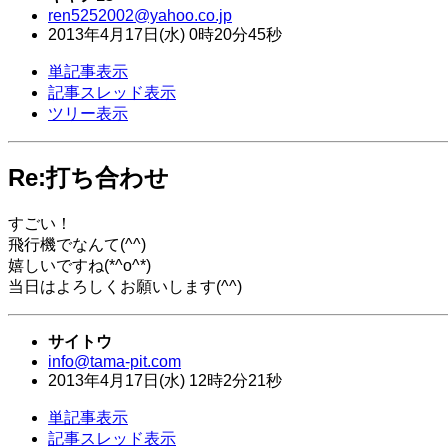
ren5252002@yahoo.co.jp
2013年
4月
17日
(水)
0時
20分
45秒
単記事表示
記事スレッド表示
ツリー表示
Re:打ち合わせ
すごい！
飛行機でなんて(^^)
嬉しいですね(*^o^*)
当日はよろしくお願いします(^^)
サイトウ
info@tama-pit.com
2013年
4月
17日
(水)
12時
2分
21秒
単記事表示
記事スレッド表示