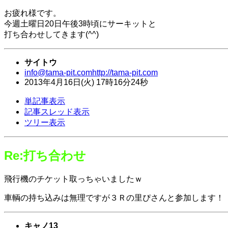
お疲れ様です。
今週土曜日20日午後3時頃にサーキットと
打ち合わせしてきます(^^)
サイトウ
info@tama-pit.com
http://tama-pit.com
2013年
4月
16日
(火)
17時
16分
24秒
単記事表示
記事スレッド表示
ツリー表示
Re:打ち合わせ
飛行機のチケット取っちゃいましたｗ
車輌の持ち込みは無理ですが３Ｒの里ぴさんと参加します！
キャノ13