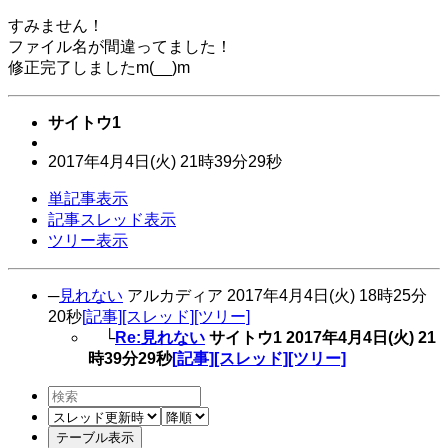
すみません！
ファイル名が間違ってました！
修正完了しましたm(__)m
サイトウ1
2017年
4月
4日
(火)
21時
39分
29秒
単記事表示
記事スレッド表示
ツリー表示
─
見れない
アルカディア
2017年
4月
4日
(火)
18時
25分
20秒
[記事]
[スレッド]
[ツリー]
└
Re:見れない
サイトウ1
2017年
4月
4日
(火)
21
時
39分
29秒
[記事]
[スレッド]
[ツリー]