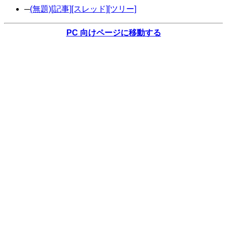
─
(無題)
[記事]
[スレッド]
[ツリー]
PC 向けページに移動する