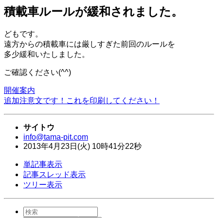
積載車ルールが緩和されました。
どもです。
遠方からの積載車には厳しすぎた前回のルールを
多少緩和いたしました。
ご確認ください(^^)
開催案内
追加注意文です！これを印刷してください！
サイトウ
info@tama-pit.com
2013年
4月
23日
(火)
10時
41分
22秒
単記事表示
記事スレッド表示
ツリー表示