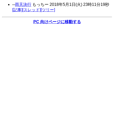
─
雨天決行
もっちー
2018年
5月
1日
(火)
23時
11分
19秒
[記事]
[スレッド]
[ツリー]
PC 向けページに移動する