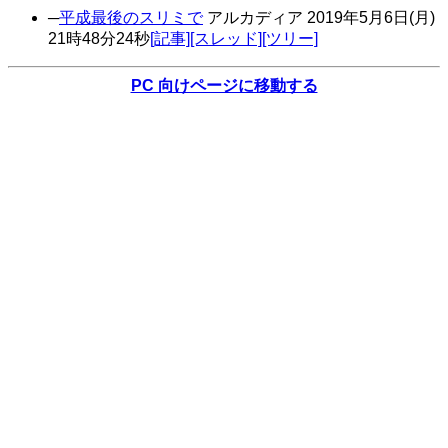
─
平成最後のスリミで
アルカディア
2019年
5月
6日
(月)
21時
48分
24秒
[記事]
[スレッド]
[ツリー]
PC 向けページに移動する