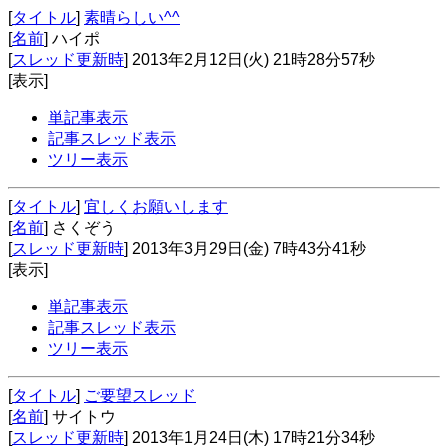
[
タイトル
]
素晴らしい^^
[
名前
] ハイポ
[
スレッド更新時
] 2013年2月12日(火) 21時28分57秒
[表示]
単記事表示
記事スレッド表示
ツリー表示
[
タイトル
]
宜しくお願いします
[
名前
] さくぞう
[
スレッド更新時
] 2013年3月29日(金) 7時43分41秒
[表示]
単記事表示
記事スレッド表示
ツリー表示
[
タイトル
]
ご要望スレッド
[
名前
] サイトウ
[
スレッド更新時
] 2013年1月24日(木) 17時21分34秒