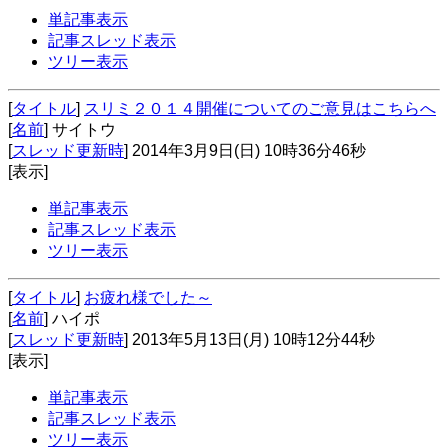
単記事表示
記事スレッド表示
ツリー表示
[
タイトル
]
スリミ２０１４開催についてのご意見はこちらへ
[
名前
] サイトウ
[
スレッド更新時
] 2014年3月9日(日) 10時36分46秒
[表示]
単記事表示
記事スレッド表示
ツリー表示
[
タイトル
]
お疲れ様でした～
[
名前
] ハイポ
[
スレッド更新時
] 2013年5月13日(月) 10時12分44秒
[表示]
単記事表示
記事スレッド表示
ツリー表示