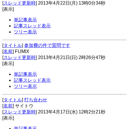
[
スレッド更新時
] 2013年4月22日(月) 13時0分34秒
[表示]
単記事表示
記事スレッド表示
ツリー表示
[
タイトル
]
参加費の件で質問です
[
名前
] FUMIX
[
スレッド更新時
] 2013年4月21日(日) 2時26分47秒
[表示]
単記事表示
記事スレッド表示
ツリー表示
[
タイトル
]
打ち合わせ
[
名前
] サイトウ
[
スレッド更新時
] 2013年4月17日(水) 12時2分21秒
[表示]
単記事表示