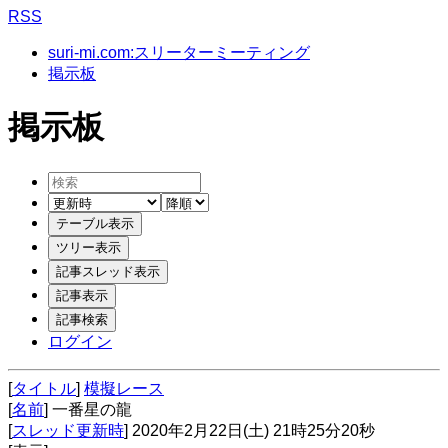
RSS
suri-mi.com:スリーターミーティング
掲示板
掲示板
ログイン
[
タイトル
]
模擬レース
[
名前
] 一番星の龍
[
スレッド更新時
] 2020年2月22日(土) 21時25分20秒