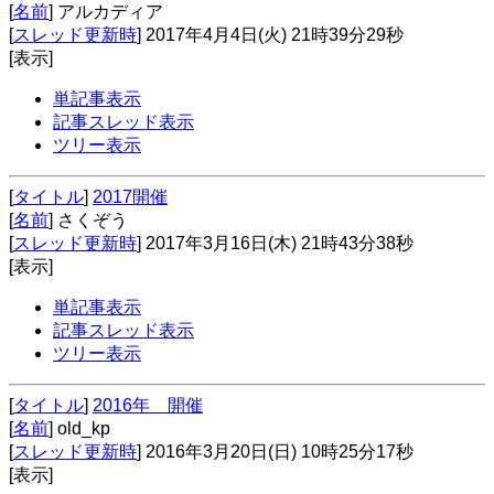
[
名前
] アルカディア
[
スレッド更新時
] 2017年4月4日(火) 21時39分29秒
[表示]
単記事表示
記事スレッド表示
ツリー表示
[
タイトル
]
2017開催
[
名前
] さくぞう
[
スレッド更新時
] 2017年3月16日(木) 21時43分38秒
[表示]
単記事表示
記事スレッド表示
ツリー表示
[
タイトル
]
2016年 開催
[
名前
] old_kp
[
スレッド更新時
] 2016年3月20日(日) 10時25分17秒
[表示]