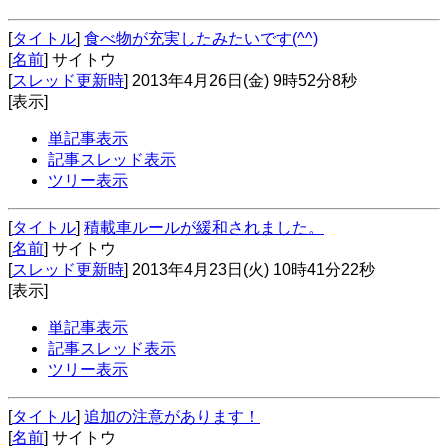
[
タイトル
]
食べ物が充実したみたいです(^^)
[
名前
] サイトウ
[
スレッド更新時
] 2013年4月26日(金) 9時52分8秒
[表示]
単記事表示
記事スレッド表示
ツリー表示
[
タイトル
]
積載車ルールが緩和されました。
[
名前
] サイトウ
[
スレッド更新時
] 2013年4月23日(火) 10時41分22秒
[表示]
単記事表示
記事スレッド表示
ツリー表示
[
タイトル
]
追加の注意があります！
[
名前
] サイトウ