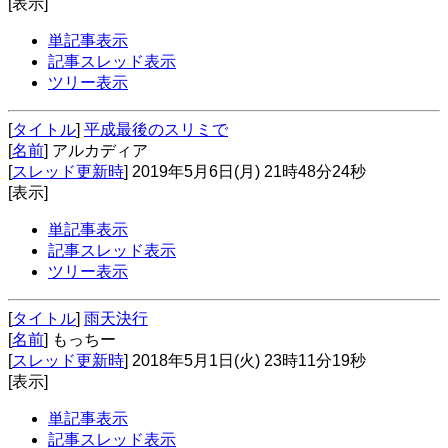
[表示]
単記事表示
記事スレッド表示
ツリー表示
[
タイトル
]
平成最後のスリミで
[
名前
] アルカディア
[
スレッド更新時
] 2019年5月6日(月) 21時48分24秒
[表示]
単記事表示
記事スレッド表示
ツリー表示
[
タイトル
]
雨天決行
[
名前
] もっちー
[
スレッド更新時
] 2018年5月1日(火) 23時11分19秒
[表示]
単記事表示
記事スレッド表示